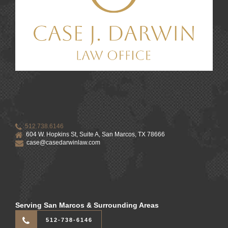
512.738.6146
604 W. Hopkins St, Suite A, San Marcos, TX 78666
case@casedarwinlaw.com
Serving San Marcos & Surrounding Areas
512-738-6146