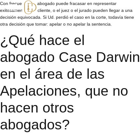
Con frecuencia, el abogado puede fracasar en representar
exitosamente a su cliente, o el juez o el jurado pueden llegar a una
decisión equivocada. Si Ud. perdió el caso en la corte, todavía tiene
otra decisión que tomar: apelar o no apelar la sentencia.
¿Qué hace el
abogado Case Darwin
en el área de las
Apelaciones, que no
hacen otros
abogados?